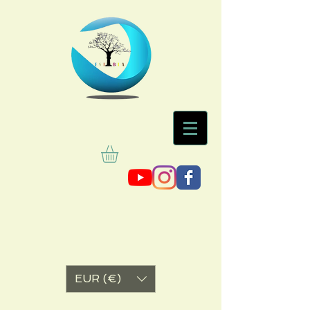
EUR (€)