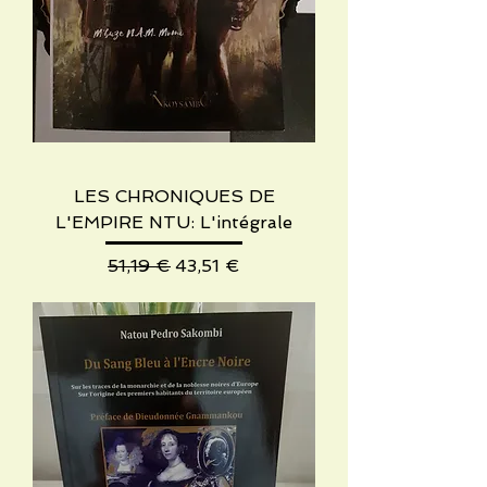
LES CHRONIQUES DE
L'EMPIRE NTU: L'intégrale
Precio
Precio de oferta
51,19 €
43,51 €