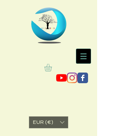
EUR (€)