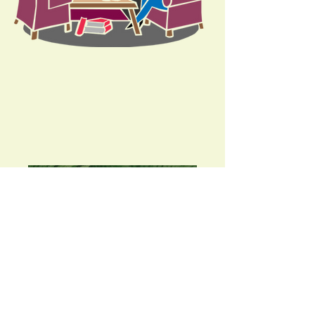
speed booking réalisés
"Tout ce qui est gratuit vaut le prix que
vous l'avez payé" R.Einien