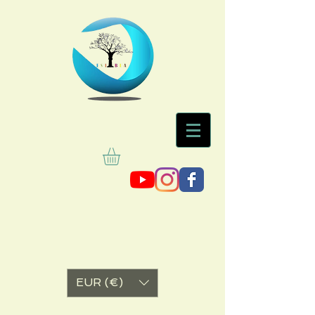
EUR (€)