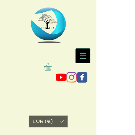
EUR (€)