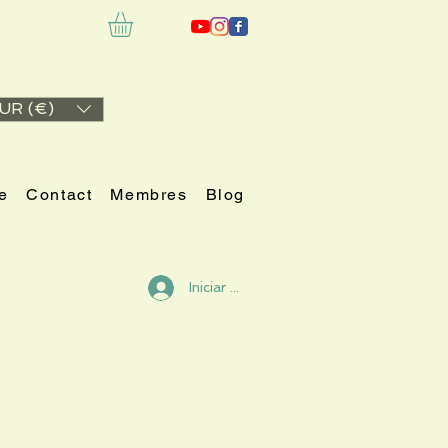
UR (€)
e
Contact
Membres
Blog
Iniciar sesión