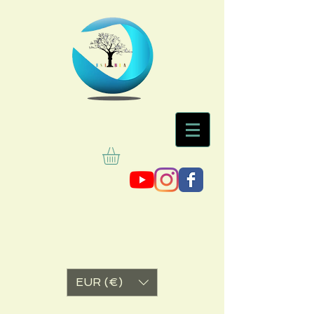
EUR (€)