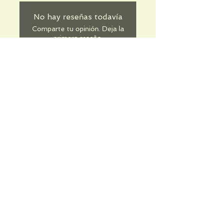
No hay reseñas todavía
Comparte tu opinión. Deja la
primera reseña.
Dejar una reseña
Informations pratiques
Qui sommes-nous
Conditions Générales de Ventes
Frais de port & livraison
Mentions légales
Conditions d'utilisation du site
Gratuit. Retrait sur place.
Paiement en ligne ou lors du retrait