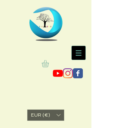
EUR (€)