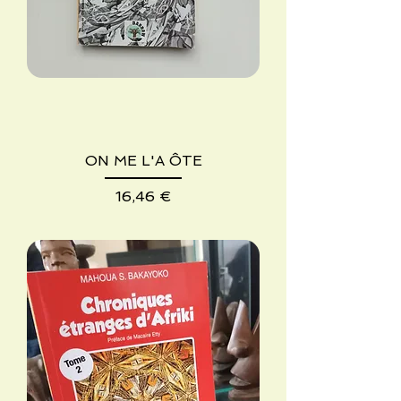
ON ME L'A ÔTE
Precio
16,46 €