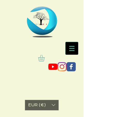
EUR (€)