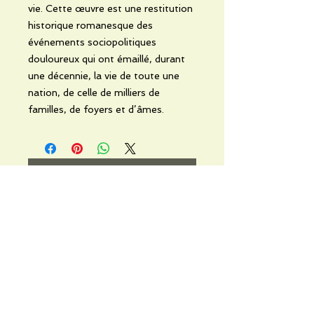
vie. Cette œuvre est une restitution
historique romanesque des
événements sociopolitiques
douloureux qui ont émaillé, durant
une décennie, la vie de toute une
nation, de celle de milliers de
familles, de foyers et d’âmes.
No hay reseñas todavía
Comparte tu opinión. Deja la
primera reseña.
Dejar una reseña