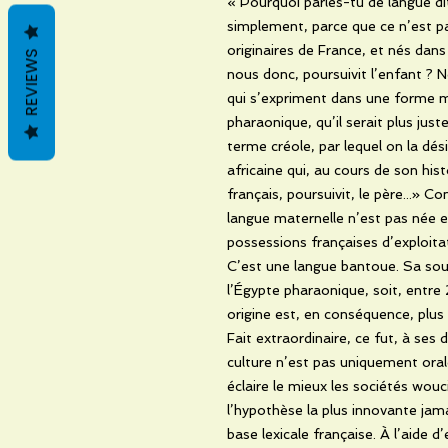
« Pourquoi parles-tu de langue d
simplement, parce que ce n’est pa
originaires de France, et nés dans
REVIEWS
nous donc, poursuivit l’enfant ?
qui s’expriment dans une forme m
pharaonique, qu’il serait plus just
terme créole, par lequel on la dés
africaine qui, au cours de son hist
français, poursuivit, le père...» C
langue maternelle n’est pas née en
possessions françaises d’exploitati
C’est une langue bantoue. Sa so
l’Égypte pharaonique, soit, entre
origine est, en conséquence, plus a
Fait extraordinaire, ce fut, à ses 
culture n’est pas uniquement orale,
éclaire le mieux les sociétés wouc
l’hypothèse la plus innovante jama
base lexicale française. À l’aide 