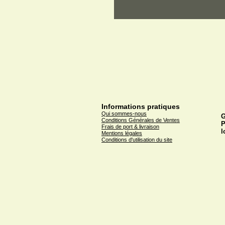
Informations pratiques
Qui sommes-nous
G
Conditions Générales de Ventes
P
Frais de port & livraison
l
Mentions légales
Conditions d'utilisation du site