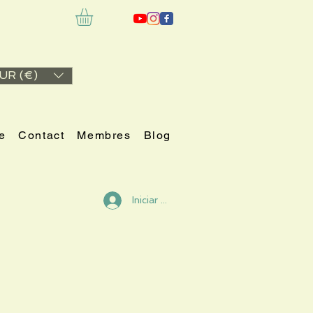
UR (€)
e
Contact
Membres
Blog
Iniciar sesión