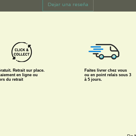
Dejar una reseña
ratuit. Retrait sur place.
Faites livrer chez vous
aiement en ligne ou
ou en point relais sous 3
ors du retrait
à 5 jours.
Do N