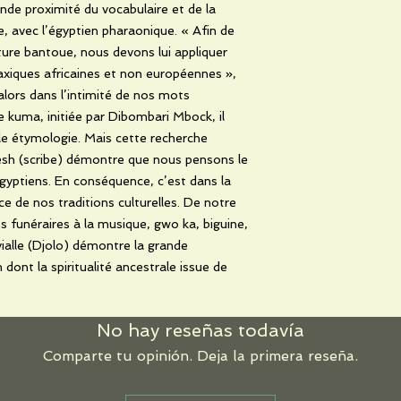
ande proximité du vocabulaire et de la
e, avec l’égyptien pharaonique. « Afin de
ure bantoue, nous devons lui appliquer
axiques africaines et non européennes »,
 alors dans l’intimité de nos mots
e kuma, initiée par Dibombari Mbock, il
able étymologie. Mais cette recherche
sesh (scribe) démontre que nous pensons le
yptiens. En conséquence, c’est dans la
ce de nos traditions culturelles. De notre
es funéraires à la musique, gwo ka, biguine,
ialle (Djolo) démontre la grande
ont la spiritualité ancestrale issue de
No hay reseñas todavía
Comparte tu opinión. Deja la primera reseña.