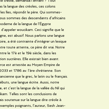
ite créole, demanda l’enfant ? Tout
s la langue des créoles, ces colons
 les îles, répondit le père. Qui sommes-
 Nous sommes des descendants d’africains
oderne de la langue de l’Égypte
e d’appeler woucikam. Ceci signifie que le
igne, est abusif. Nous parlons une langue
oire, a été contrainte d’intégrer un lexique
ontre toute attente, ce père dit vrai. Notre
tre le 17è et le 19è siècle, dans les
on sucrières. Elle existait bien avant.
urce est attestée au Moyen Empire de
 2033 et 1786 av. l’ère chrétienne. Son
ncienne que le grec, le latin ou le français.
débuts, une langue écrite. Aussi, notre
 et c’est la langue de la vallée du Nil qui
ikam. Telles sont les conclusions de
is soutenue sur la langue dite créole à
d’exemples poignants, l’auteur, Sesh Jean-