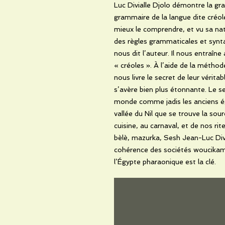
Luc Divialle Djolo démontre la gr
grammaire de la langue dite créol
mieux le comprendre, et vu sa nat
des règles grammaticales et synt
nous dit l’auteur. Il nous entraîne
« créoles ». À l’aide de la méthod
nous livre le secret de leur vérit
s’avère bien plus étonnante. Le 
monde comme jadis les anciens ég
vallée du Nil que se trouve la sour
cuisine, au carnaval, et de nos rit
bèlè, mazurka, Sesh Jean-Luc Div
cohérence des sociétés woucikam d
l’Égypte pharaonique est la clé.