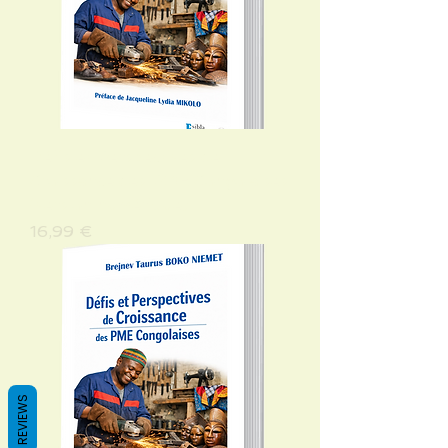
Défis et Perspectives de
Croissance des PME Congolaises
(version numérique)
Precio
16,99 €
REVIEWS