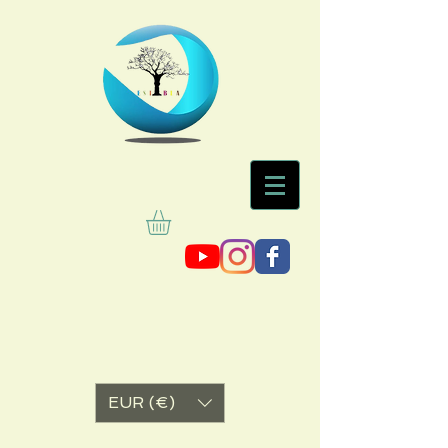
EUR (€)