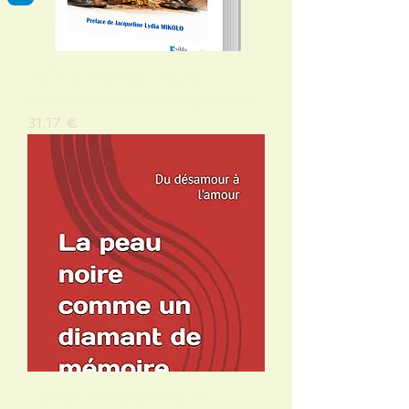
Défis et perspectives de
croissance des pme congolaises
Precio
31,17 €
La peau noire comme un