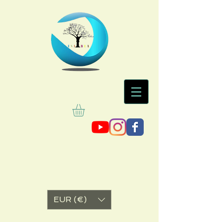
EUR (€)