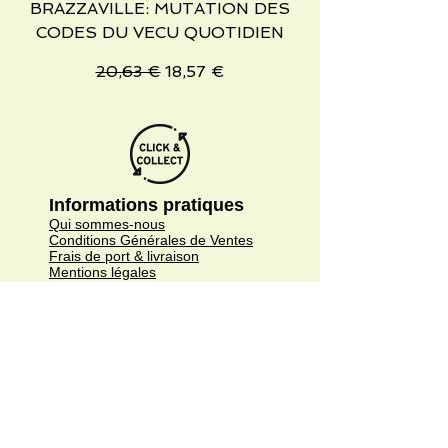
BRAZZAVILLE: MUTATION DES
CODES DU VECU QUOTIDIEN
Precio
Precio de oferta
20,63 €
18,57 €
Informations pratiques
Qui sommes-nous
Conditions Générales de Ventes
Frais de port & livraison
Mentions légales
Conditions d'utilisation du site
Gratuit. Retrait sur place.
Paiement en ligne ou lors du retrait
Faites livrer chez vous ou en point relais
sous 3 à 5 jours.