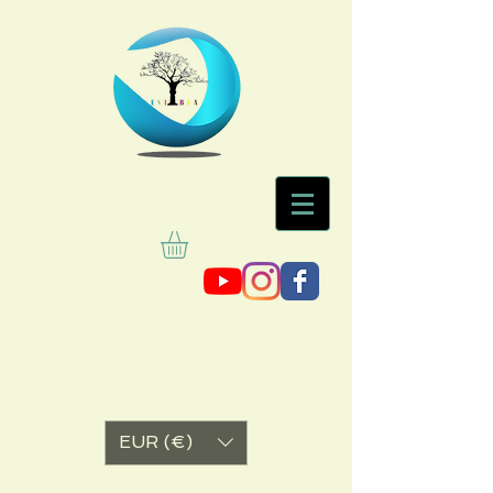
EUR (€)