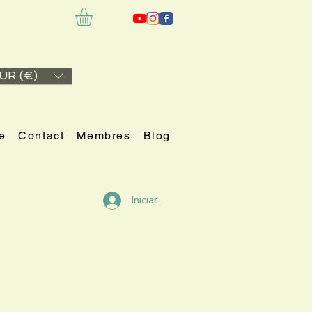
UR (€)
e
Contact
Membres
Blog
Iniciar sesión