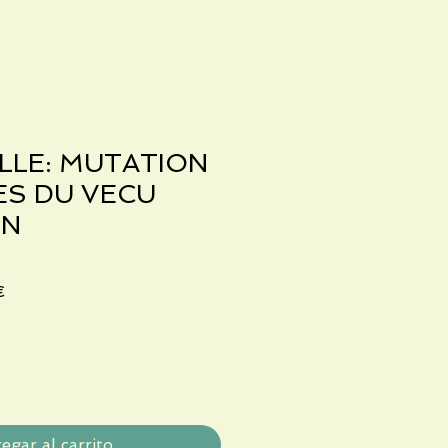
LLE: MUTATION
ES DU VECU
EN
Precio
€
de
oferta
egar al carrito