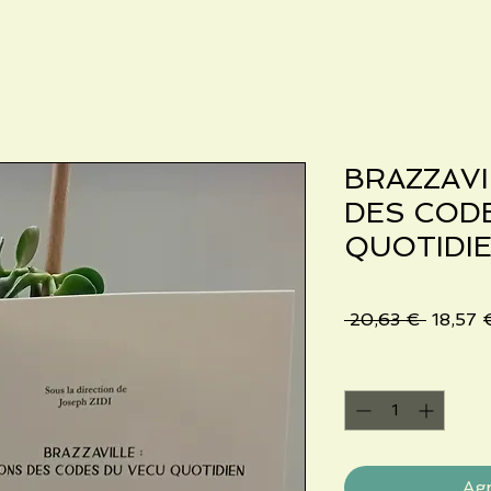
BRAZZAVI
DES COD
QUOTIDI
Precio
 20,63 € 
18,57 
Cantidad
*
Agr