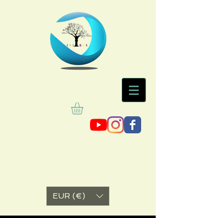
EUR (€)