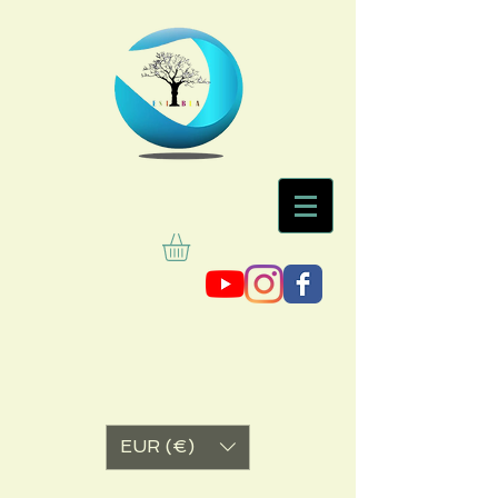
EUR (€)