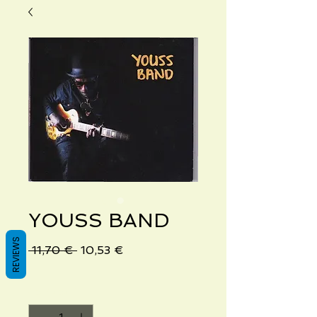
YOUSS BAND
REVIEWS
Precio
Precio
 11,70 € 
10,53 €
de
oferta
Cantidad
*