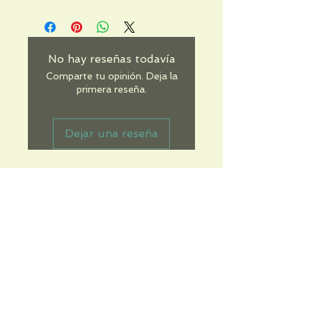
No hay reseñas todavía
Comparte tu opinión. Deja la
primera reseña.
Dejar una reseña
Informations pratiques
Qui sommes-nous
Conditions Générales de Ventes
Frais de port & livraison
Mentions légales
Conditions d'utilisation du site
Gratuit. Retrait sur place.