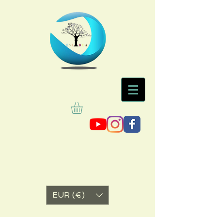
EUR (€)