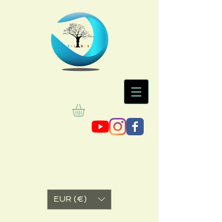
EUR (€)