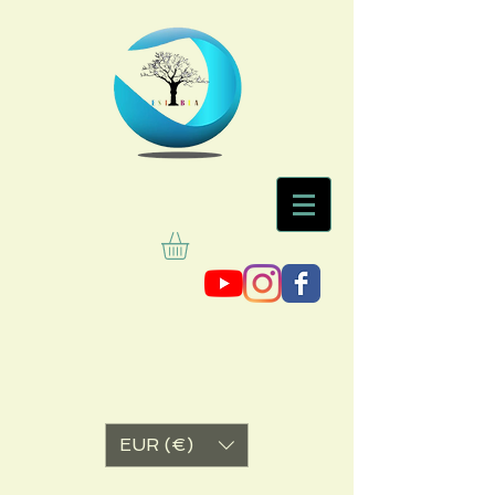
EUR (€)