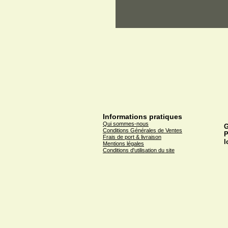
Informations pratiques
Qui sommes-nous
G
Conditions Générales de Ventes
P
Frais de port & livraison
l
Mentions légales
Conditions d'utilisation du site