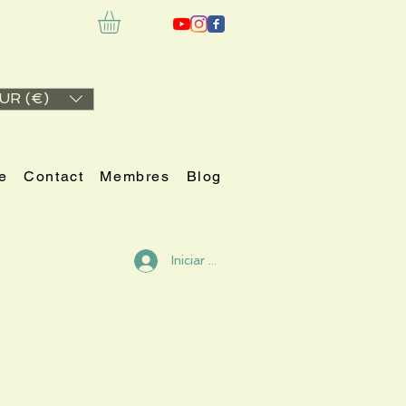
UR (€)
e
Contact
Membres
Blog
Iniciar sesión