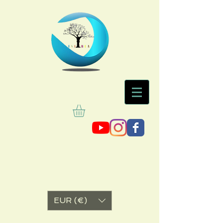
EUR (€)