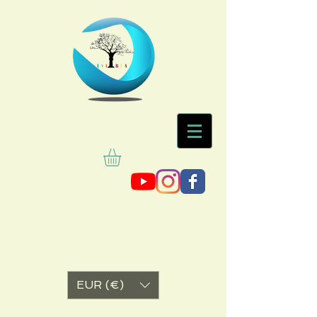
EUR (€)