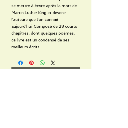
se mettre à écrire après la mort de
Martin Luther King et devenir
l'auteure que l'on connait
aujourd'hui. Composé de 28 courts
chapitres, dont quelques poèmes,
ce livre est un condensé de ses
meilleurs écrits.
No hay reseñas todavía
Comparte tu opinión. Deja la
primera reseña.
Dejar una reseña