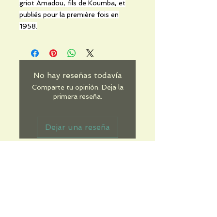
griot Amadou, fils de Koumba, et
publiés pour la première fois en
1958.
No hay reseñas todavía
Comparte tu opinión. Deja la
primera reseña.
Dejar una reseña
Informations pratiques
Qui sommes-nous
Conditions Générales de Ventes
Frais de port & livraison