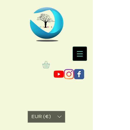
EUR (€)