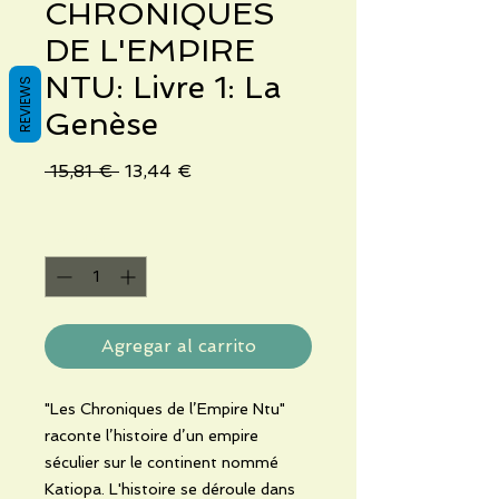
CHRONIQUES
DE L'EMPIRE
NTU: Livre 1: La
REVIEWS
Genèse
Precio
Precio
 15,81 € 
13,44 €
de
oferta
Cantidad
*
Agregar al carrito
"Les Chroniques de l’Empire Ntu"
raconte l’histoire d’un empire
séculier sur le continent nommé
Katiopa. L'histoire se déroule dans