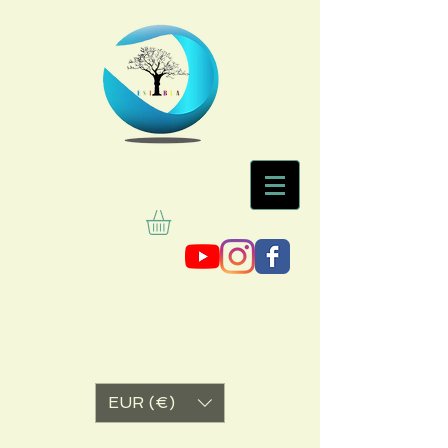
EUR (€)