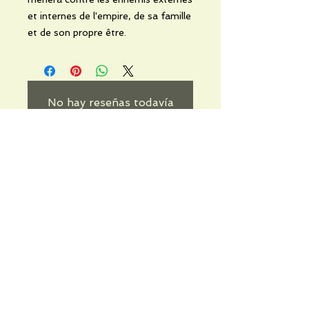
et internes de l'empire, de sa famille
et de son propre être.
No hay reseñas todavía
Comparte tu opinión. Deja la
primera reseña.
Dejar una reseña
Informations pratiques
Qui sommes-nous
Conditions Générales de Ventes
Frais de port & livraison