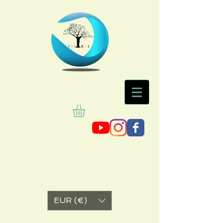
EUR (€)