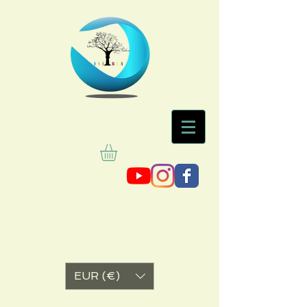
EUR (€)