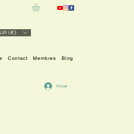
UR (€)
e
Contact
Membres
Blog
Iniciar sesión