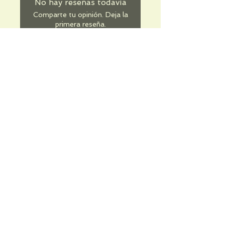
No hay reseñas todavía
Comparte tu opinión. Deja la
primera reseña.
Dejar una reseña
Informations pratiques
Qui sommes-nous
Conditions Générales de Ventes
Frais de port & livraison
Mentions légales
Conditions d'utilisation du site
Gratuit. Retrait sur place.
Paiement en ligne ou lors du retrait