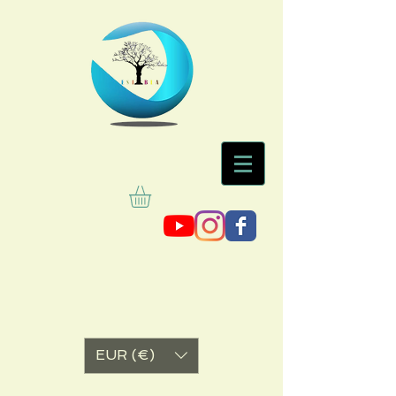
EUR (€)