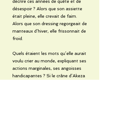
décrire ces années de quête et de
désespoir ? Alors que son assiette
était pleine, elle crevait de faim.
Alors que son dressing regorgeait de
manteaux d’hiver, elle frissonnait de
froid.
Quels étaient les mots qu’elle aurait
voulu crier au monde, expliquant ses
actions marginales, ses angoisses
handicapantes ? Si le crâne d’Akeza
pouvait s’ouvrir un instant…
Un magnifique roman initiatique qui
vous entraînera dans une lecture
émouvante et saisissante !