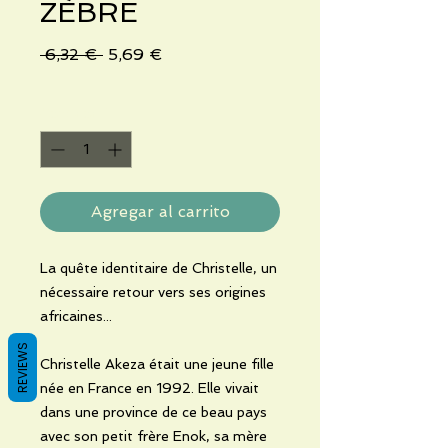
ZÈBRE
Precio
Precio
 6,32 € 
5,69 €
de
oferta
Cantidad
*
Agregar al carrito
La quête identitaire de Christelle, un
nécessaire retour vers ses origines
africaines...
REVIEWS
Christelle Akeza était une jeune fille
née en France en 1992. Elle vivait
dans une province de ce beau pays
avec son petit frère Enok, sa mère