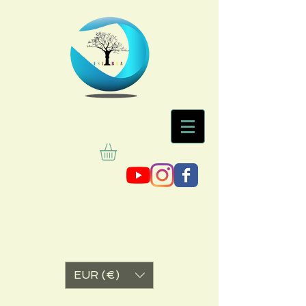
EUR (€)