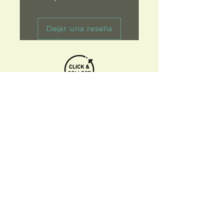
Dejar una reseña
Informations pratiques
Qui sommes-nous
Conditions Générales de Ventes
Frais de port & livraison
Mentions légales
Conditions d'utilisation du site
Gratuit. Retrait sur place.
Paiement en ligne ou lors du retrait
Faites livrer chez vous ou en point relais
sous 3 à 5 jours.