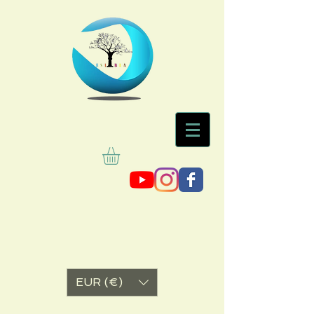
EUR (€)