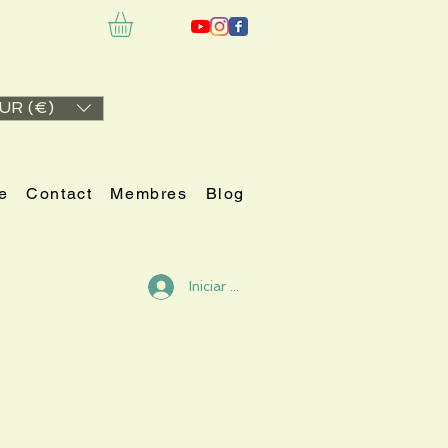
UR (€)
e
Contact
Membres
Blog
Iniciar sesión