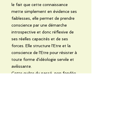
le fait que cette connaissance
mette simplement en évidence ses
faiblesses, elle permet de prendre
conscience par une démarche
introspective et donc réflexive de
ses réelles capacités et de ses
forces. Elle structure l'Etre et la
conscience de l'Etre pour résister à
toute forme d'idéologie servile et
avilissante.
Cette quête du passé, non fondée
sur la passion aveugle mais
l'objectivité, nourrit une saine
ambition pour un réel universalisme.
Connaître son passé, c'est déjà se
projeter vers son avenir. Connaître
son passé, c'est se donner la
capacité de pouvoir apporter aux
autres dans une optique du donner