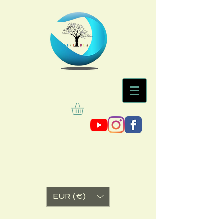
EUR (€)