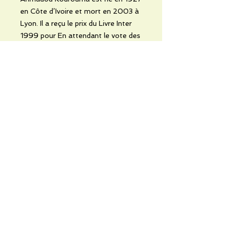
en Côte d’Ivoire et mort en 2003 à
Lyon. Il a reçu le prix du Livre Inter
1999 pour En attendant le vote des
bêtes sauvages et le prix Renaudot
2000 pour Allah n’est pas obligé.
No hay reseñas todavía
Comparte tu opinión. Deja la
primera reseña.
Dejar una reseña