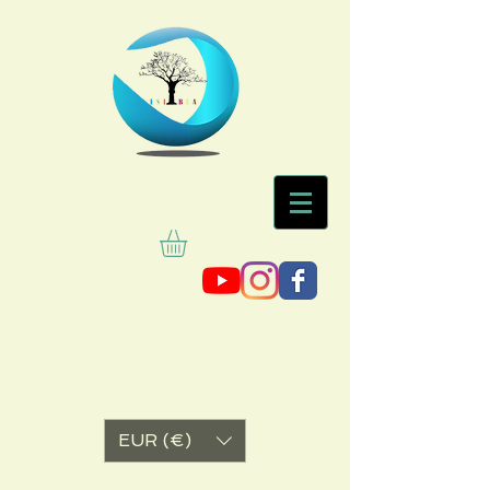
EUR (€)