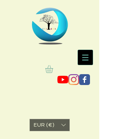
EUR (€)