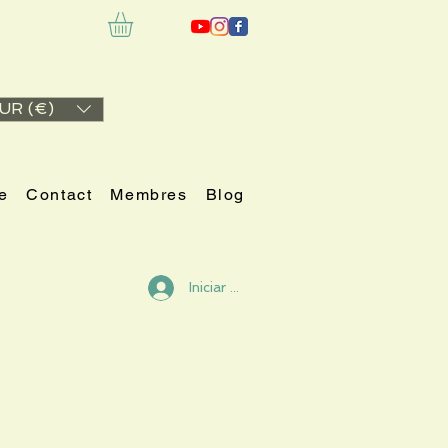
UR (€)
e
Contact
Membres
Blog
Iniciar sesión