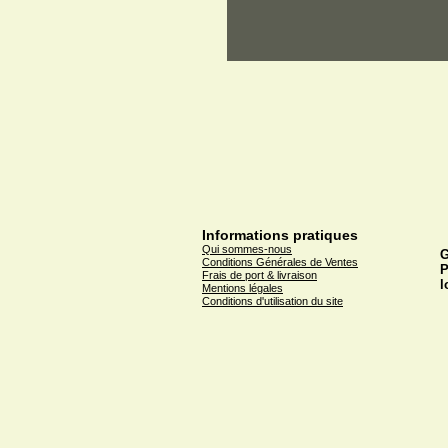
Informations pratiques
Qui sommes-nous
G
Conditions Générales de Ventes
P
Frais de port & livraison
l
Mentions légales
Conditions d'utilisation du site