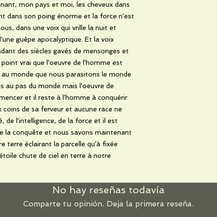
ant, mon pays et moi, les cheveux dans
nt dans son poing énorme et la force n'est
s, dans une voix qui vrille la nuit et
'une guêpe apocalyptique. Et la voix
ndant des siècles gavés de mensonges et
st point vrai que l'oeuvre de l'homme est
ire au monde que nous parasitons le monde
ons au pas du monde mais l'oeuvre de
encer et il reste à l'homme à conquérir
x coins de sa ferveur et aucune race ne
e l'intelligence, de la force et il est
de la conquête et nous savons maintenant
e terre éclairant la parcelle qu'à fixée
toile chute de ciel en terre à notre
No hay reseñas todavía
Comparte tu opinión. Deja la primera reseña.