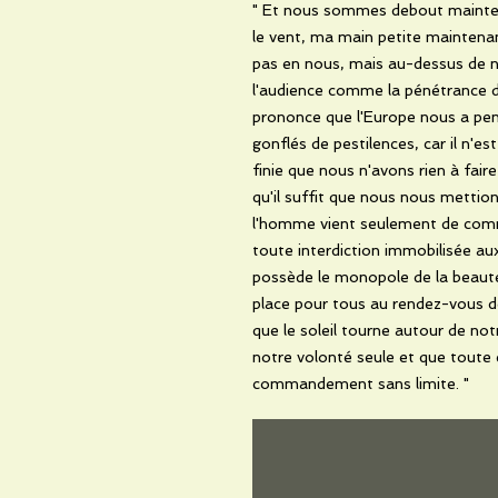
" Et nous sommes debout mainten
le vent, ma main petite maintena
pas en nous, mais au-dessus de nou
l'audience comme la pénétrance d
prononce que l'Europe nous a pe
gonflés de pestilences, car il n'e
finie que nous n'avons rien à fa
qu'il suffit que nous nous metti
l'homme vient seulement de comm
toute interdiction immobilisée au
possède le monopole de la beauté, d
place pour tous au rendez-vous 
que le soleil tourne autour de notr
notre volonté seule et que toute é
commandement sans limite. "