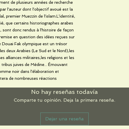
sement de plusieurs années de recherche
r l'auteur dont l'objectif avoué est la
lal, premier Muezzin de l'islam.L'identité,
itié, que certains historiographes arabes
, sont donc rendus à l'histoire de façon
 remise en question des idées reçues sur
de Douai Fak olympique est un trésor
des deux Arabies (Le Sud et le Nord),les
es alliances militaires,les religions et les
s tribus juives de Médine... Émouvant
omme noir dans l'élaboration et
scitera de nombreuses réactions
No hay reseñas todavía
Comparte tu opinión. Deja la primera reseña.
Dejar una reseña