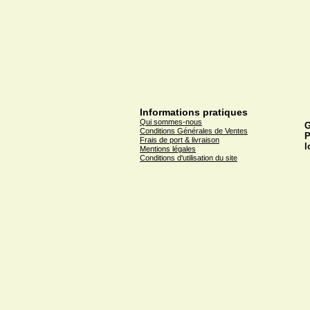
Informations pratiques
Qui sommes-nous
G
Conditions Générales de Ventes
P
Frais de port & livraison
l
Mentions légales
Conditions d'utilisation du site