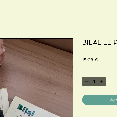
BILAL LE
Precio
15,08 €
Cantidad
*
Agr