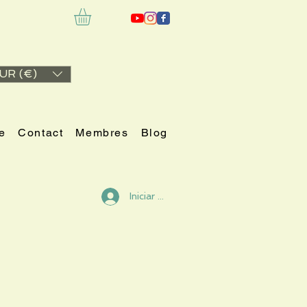
UR (€)
e
Contact
Membres
Blog
Iniciar sesión