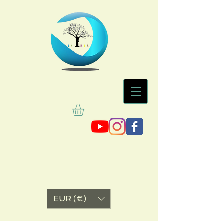
EUR (€)