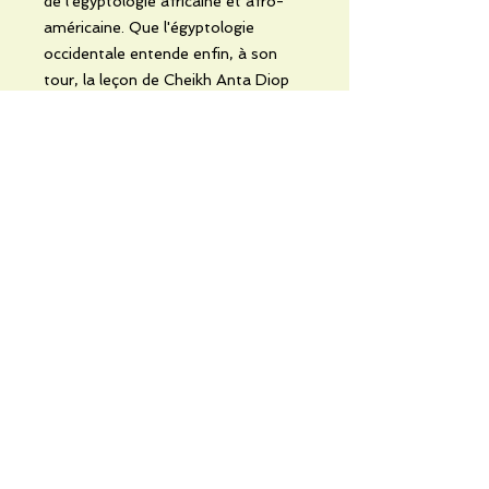
de l'égyptologie africaine et afro-
américaine. Que l'égyptologie
occidentale entende enfin, à son
tour, la leçon de Cheikh Anta Diop
pour le renouvellement des études
égypto-nubiennes.
No hay reseñas todavía
Comparte tu opinión. Deja la
primera reseña.
Dejar una reseña