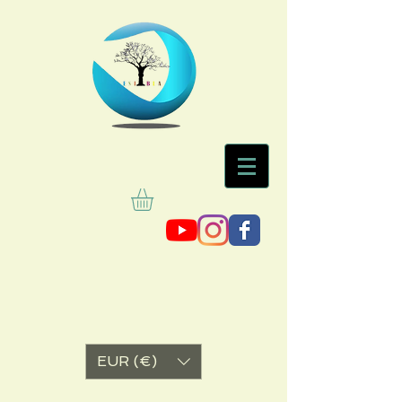
EUR (€)