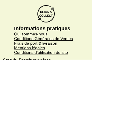
Informations pratiques
Qui sommes-nous
Conditions Générales de Ventes
Frais de port & livraison
Mentions légales
Conditions d'utilisation du site
Gratuit. Retrait sur place.
Paiement en ligne ou lors du retrait
Faites livrer chez vous ou en point relais
sous 3 à 5 jours.
Paiement sécurisé. Régler vos achats via
Paypal ou CB.