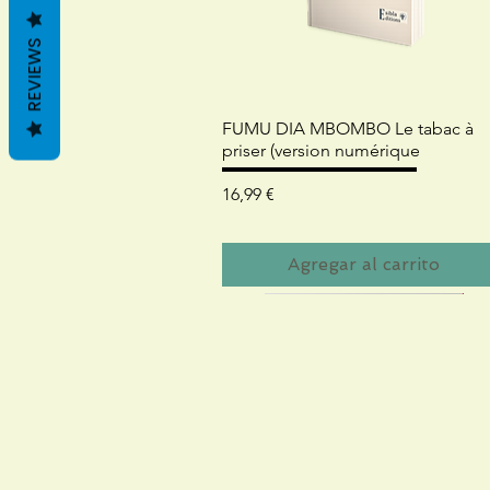
REVIEWS
Vista rápida
FUMU DIA MBOMBO Le tabac à
priser (version numérique
Precio
16,99 €
Agregar al carrito