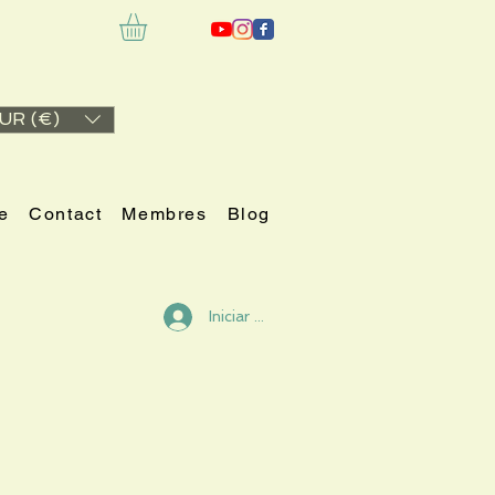
UR (€)
e
Contact
Membres
Blog
Iniciar sesión