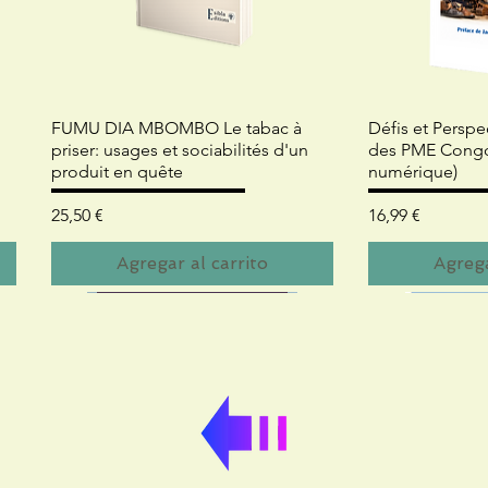
Vista rápida
Vis
FUMU DIA MBOMBO Le tabac à
Défis et Perspe
priser: usages et sociabilités d'un
des PME Congol
produit en quête
numérique)
Precio
Precio
25,50 €
16,99 €
Agregar al carrito
Agrega