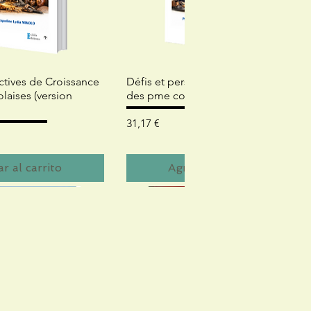
ta rápida
Vista rápida
ctives de Croissance
Défis et perspectives de croissance
aises (version
des pme congolaises
Precio
31,17 €
r al carrito
Agregar al carrito