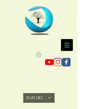
EUR (€)