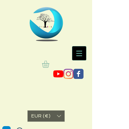
EUR (€)