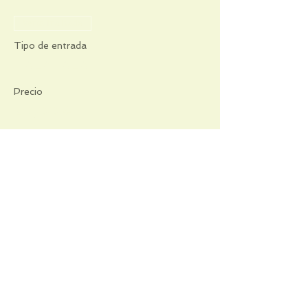
Venta finalizada
Tipo de entrada
TALATALA
Precio
20,00 €
Compartir este evento
Informations pratiques