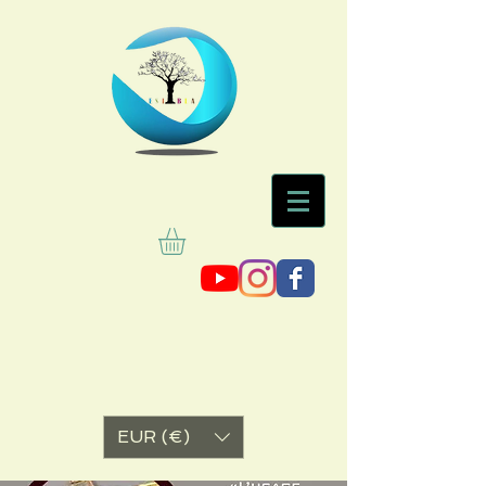
EUR (€)