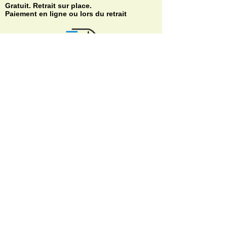
Gratuit. Retrait sur place.
Paiement en ligne ou lors du retrait
Faites livrer chez vous ou en point relais
sous 3 à 5 jours.
Paiement sécurisé. Régler vos achats via
Paypal ou CB.
© Copyright
Do Not Sell My Personal Information