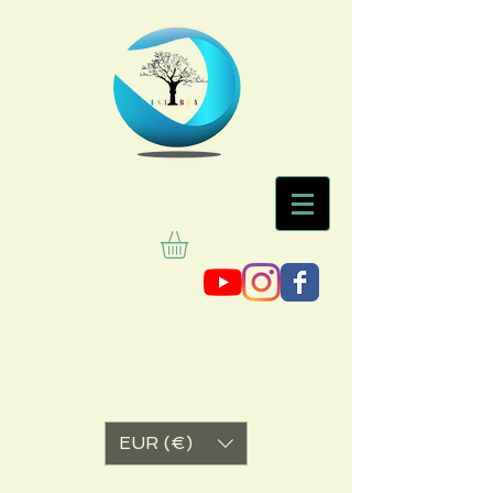
EUR (€)