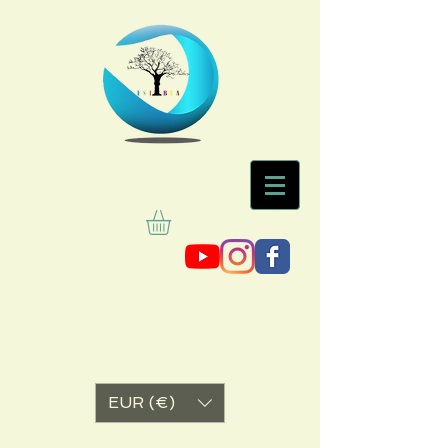
EUR (€)