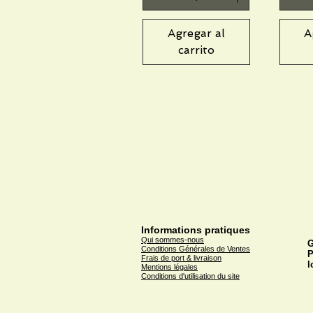
Agregar al
A
carrito
Informations pratiques
Qui sommes-nous
G
Conditions Générales de Ventes
P
Frais de port & livraison
l
Mentions légales
Conditions d'utilisation du site