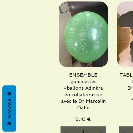
ENSEMBLE
Vista rápida
TABL
V
gommettes
+ballons Adinkra
D
en collaboration
avec le Dr Marcelin
REVIEWS
Dabo
Precio
9,10 €