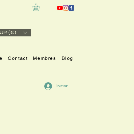
UR (€)
e
Contact
Membres
Blog
Iniciar sesión