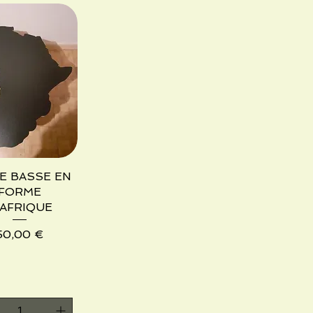
E BASSE EN
ista rápida
FORME
'AFRIQUE
Precio
50,00 €